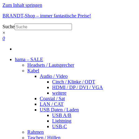
Zum Inhalt springen
BRANDT-Shop – immer fantastische Preise!
Suche
×
0
hama – SALE
Headsets / Lautsprecher
Kabel
Audio / Video
Cinch / Klinke / ODT
HDMI / DP / DVI / VGA
weitere
Coaxial / Sat
LAN / CAT
USB Daten / Laden
USB A/B
Lightning
USB-C
Rahmen
Taschen / Hüllen