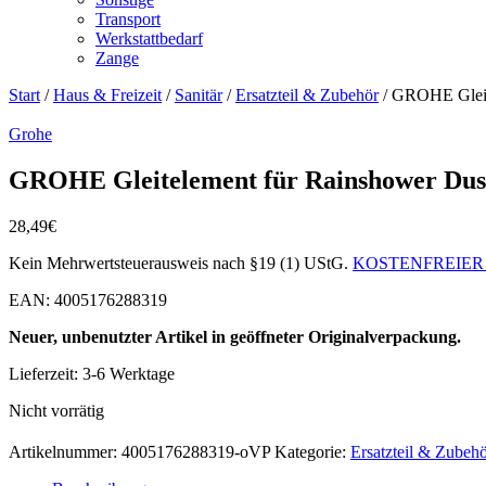
Transport
Werkstattbedarf
Zange
Start
/
Haus & Freizeit
/
Sanitär
/
Ersatzteil & Zubehör
/ GROHE Gleit
Grohe
GROHE Gleitelement für Rainshower Dus
28,49
€
Kein Mehrwertsteuerausweis nach §19 (1) UStG.
KOSTENFREIER
EAN: 4005176288319
Neuer, unbenutzter Artikel in geöffneter Originalverpackung.
Lieferzeit:
3-6 Werktage
Nicht vorrätig
Artikelnummer:
4005176288319-oVP
Kategorie:
Ersatzteil & Zubeh