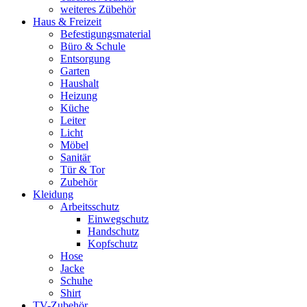
weiteres Zübehör
Haus & Freizeit
Befestigungsmaterial
Büro & Schule
Entsorgung
Garten
Haushalt
Heizung
Küche
Leiter
Licht
Möbel
Sanitär
Tür & Tor
Zubehör
Kleidung
Arbeitsschutz
Einwegschutz
Handschutz
Kopfschutz
Hose
Jacke
Schuhe
Shirt
TV-Zubehör