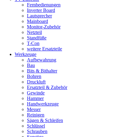
Fernbedienungen
Inverter Board
Lautsprecher
Mainboard
Monitor-Zubehör
Netzteil
Standfüße
T-Con
weitere Ersatzteile
Werkzeuge
Aufbewahrung
Bau
Bits & Bithalter
Bohren
Druckluft
Ersatzteil & Zubehör
Gewinde
Hammer
Handwerkzeuge
Messer
Reinigen
Sägen & Schleifen
Schlüssel
Schrauben
Sonstige