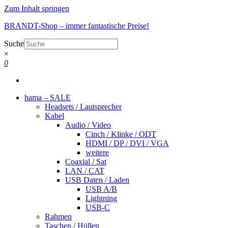
Zum Inhalt springen
BRANDT-Shop – immer fantastische Preise!
Suche
×
0
hama – SALE
Headsets / Lautsprecher
Kabel
Audio / Video
Cinch / Klinke / ODT
HDMI / DP / DVI / VGA
weitere
Coaxial / Sat
LAN / CAT
USB Daten / Laden
USB A/B
Lightning
USB-C
Rahmen
Taschen / Hüllen