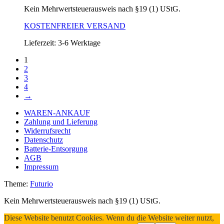
Kein Mehrwertsteuerausweis nach §19 (1) UStG.
KOSTENFREIER VERSAND
Lieferzeit:
3-6 Werktage
1
2
3
4
→
WAREN-ANKAUF
Zahlung und Lieferung
Widerrufsrecht
Datenschutz
Batterie-Entsorgung
AGB
Impressum
Theme:
Futurio
Kein Mehrwertsteuerausweis nach §19 (1) UStG.
Diese Website benutzt Cookies. Wenn du die Website weiter nutzt,