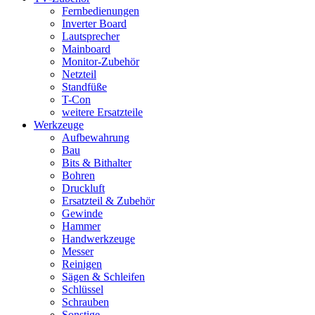
Fernbedienungen
Inverter Board
Lautsprecher
Mainboard
Monitor-Zubehör
Netzteil
Standfüße
T-Con
weitere Ersatzteile
Werkzeuge
Aufbewahrung
Bau
Bits & Bithalter
Bohren
Druckluft
Ersatzteil & Zubehör
Gewinde
Hammer
Handwerkzeuge
Messer
Reinigen
Sägen & Schleifen
Schlüssel
Schrauben
Sonstige