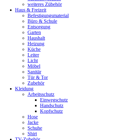
weiteres Zübehör
Haus & Freizeit
Befestigungsmaterial
Büro & Schule
Entsorgung
Garten
Haushalt
Heizung
Küche
Leiter
Licht
Möbel
Sanitär
Tür & Tor
Zubehör
Kleidung
Arbeitsschutz
Einwegschutz
Handschutz
Kopfschutz
Hose
Jacke
Schuhe
Shirt
TV-Zubehör